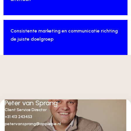
Consistente marketing en communicatie richting
de juiste doelgroep
Peter van Sprang
Client Service Director
+31 413 243453
petervansprang@applepie.nl