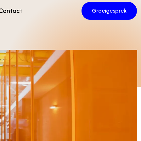
Contact
Groeigesprek
ent
Content
Creatief DTP
s
Copywriting
Animatie en video
g
Bannering
 technologie