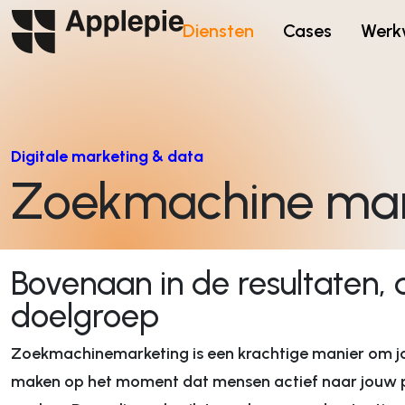
Diensten
Cases
Werk
Digitale marketing & data
Branding & positionering
Zoekmachine mar
Branding
Positionering
Visuele identiteit
Branding strategie
Employer branding
Positionering
Bovenaan in de resultaten, d
Propositie ontwikk
doelgroep
Communicatiestra
Communicatie ad
Zoekmachinemarketing is een krachtige manier om j
maken op het moment dat mensen actief naar jouw p
Digitale marketing & data