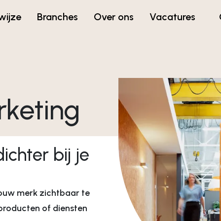
wijze
Branches
Over ons
Vacatures
Campagne & cont
keting
Campagne
Concept en design
Branding campagne
ichter bij je
eling
Social campagnes
tegie
Grafische vormgevin
vies
ouw merk zichtbaar te
roducten of diensten
Webdevelopment &