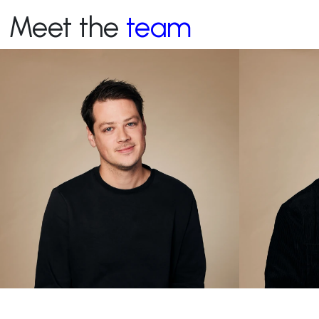
Meet the
team