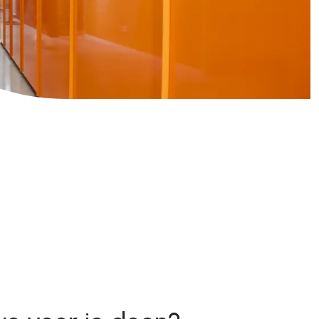
Technologie
Maatwerk applicaties
ops
Configuratoren
Maatwerk koppelingen
Content management systemen