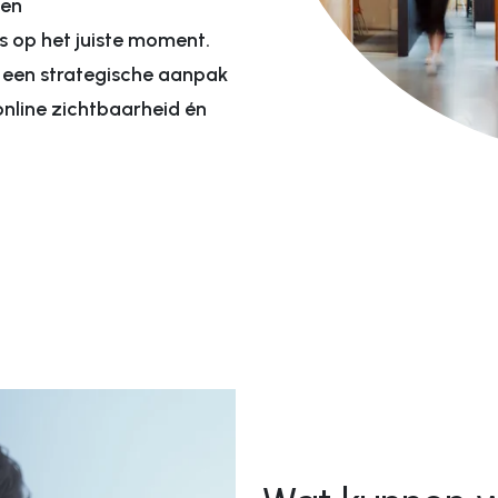
 en
Webdevelopment
s op het juiste moment.
 een strategische aanpak
lyse
Websites
online zichtbaarheid én
ge
E-commerce websh
 optimalisatie
Werken bij website
nce marketing
Veiling website
gine Advertising
gine Optimization