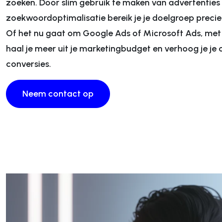
zoeken. Door slim gebruik te maken van advertenties
Digitale marketing
Data
zoekwoordoptimalisatie bereik je je doelgroep precie
Of het nu gaat om Google Ads of Microsoft Ads, met
Digitale marketingstrategie
Data-ana
haal je meer uit je marketingbudget en verhoog je je 
Display marketing
Rapporta
conversies.
Video marketing
Conversie
Social media marketing
Performa
Neem contact op
E-mail marketing
Search En
Zoekmachine marketing
Search En