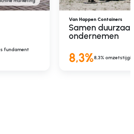
chine marketing
Van Happen Containers
Samen duurzaa
ondernemen
als fundament
8,3%
8,3% omzetstijgin