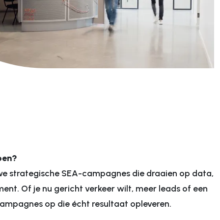
Technologie
Maatwerk applicaties
ops
Configuratoren
Maatwerk koppelingen
Content management systemen
oen?
 we strategische SEA-campagnes die draaien op data,
nt. Of je nu gericht verkeer wilt, meer leads of een
campagnes op die écht resultaat opleveren.