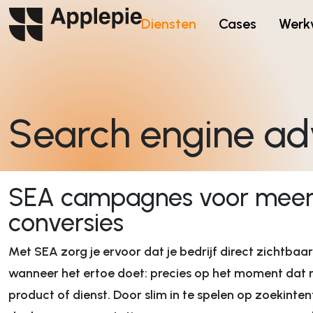
Diensten
Cases
Werk
Search engine adv
Branding & positionering
Branding
Positionering
Visuele identiteit
Branding strategie
SEA campagnes voor meer 
Employer branding
Positionering
conversies
Propositie ontwikk
Communicatiestra
Met SEA zorg je ervoor dat je bedrijf direct zichtbaa
Communicatie ad
wanneer het ertoe doet: precies op het moment dat
product of dienst. Door slim in te spelen op zoekinten
Digitale marketing & data