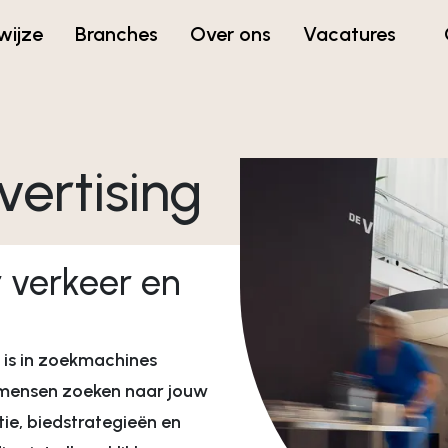
wijze
Branches
Over ons
Vacatures
ertising
Campagne & cont
Campagne
Concept en design
verkeer en
Branding campagne
eling
Social campagnes
tegie
Grafische vormgevin
r is in zoekmachines
vies
 mensen zoeken naar jouw
tie, biedstrategieën en
Webdevelopment &