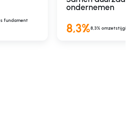
ondernemen
als fundament
8,3%
8,3% omzetstijgin