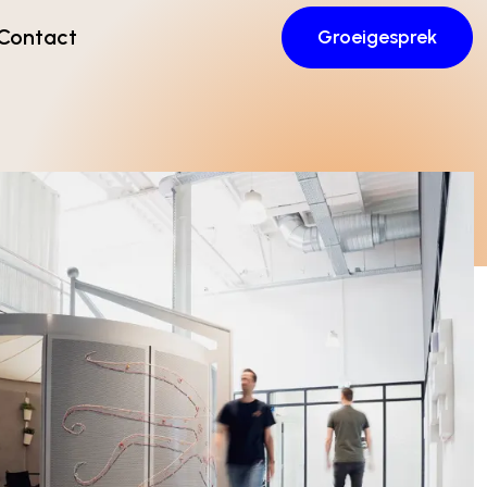
Contact
Groeigesprek
ent
Content
Creatief DTP
s
Copywriting
Animatie en video
g
Bannering
 technologie