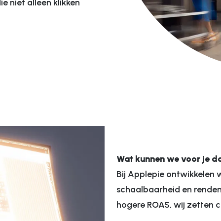
niet alleen klikken
Webdevelopment
lyse
Websites
ge
E-commerce websh
 optimalisatie
Werken bij website
nce marketing
Veiling website
gine Advertising
gine Optimization
Wat kunnen we voor je d
Bij Applepie ontwikkelen
schaalbaarheid en rendeme
hogere ROAS, wij zetten 