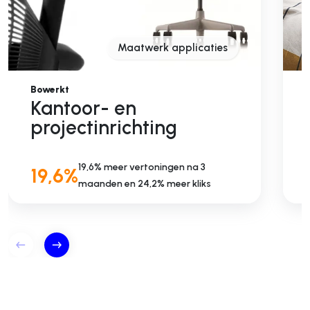
Maatwerk applicaties
Bowerkt
M
Kantoor- en
projectinrichting
19,6% meer vertoningen na 3
19,6%
maanden en 24,2% meer kliks
c