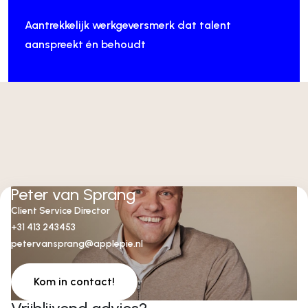
Aantrekkelijk werkgeversmerk dat talent
aanspreekt én behoudt
Peter van Sprang
Client Service Director
+31 413 243453
petervansprang@applepie.nl
Kom in contact!